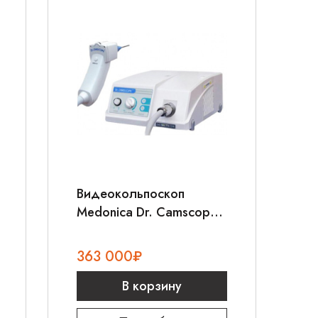
Видеокольпоскоп
Medonica Dr. Camscope
DCS-102
363 000
₽
В корзину