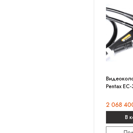
Видеокол
Pentax EC
RetroView
2 068 40
В 
Под