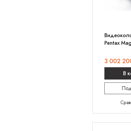
Видеокол
Pentax Mag
3890LZi
3 002 20
В 
Под
Срав