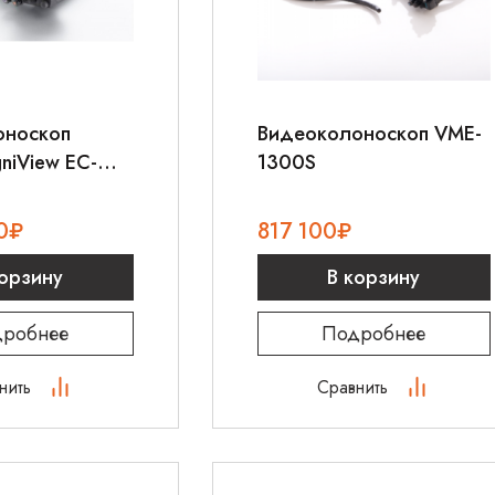
оноскоп
Видеоколоноскоп VME-
niView EC-
1300S
0
₽
817 100
₽
корзину
В корзину
робнее
Подробнее
нить
Сравнить