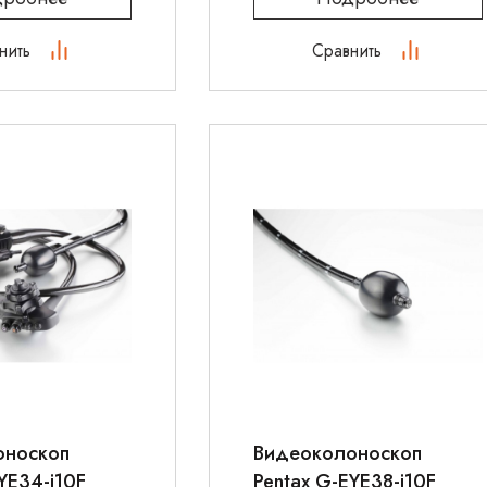
нить
Сравнить
оноскоп
Видеоколоноскоп
YE34-i10F
Pentax G-EYE38-i10F