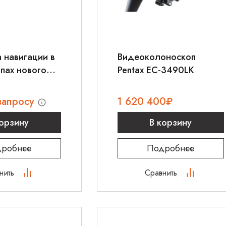
 навигации в
Видеоколоноскоп
пах нового
Pentax EC-3490LK
 Pentax
OT
запросу
1 620 400
₽
корзину
В корзину
робнее
Подробнее
нить
Сравнить