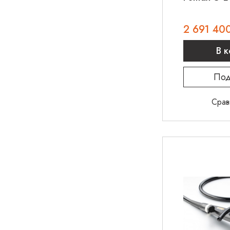
2 691 40
В 
Под
Срав