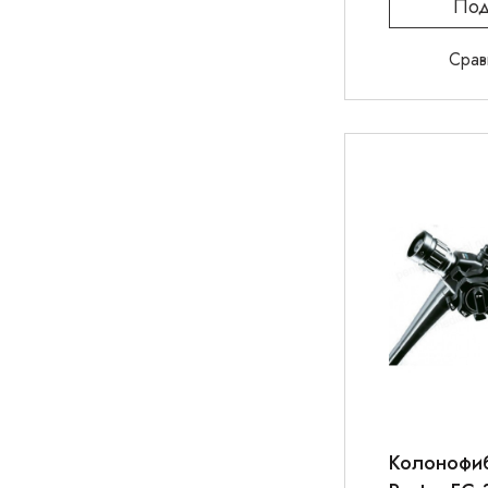
Под
Срав
Колонофи