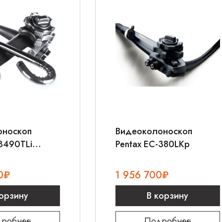
оноскоп
Видеоколоноскоп
-3490TLi
Pentax EC-380LKp
0
₽
1 956 700
₽
корзину
В корзину
робнее
Подробнее