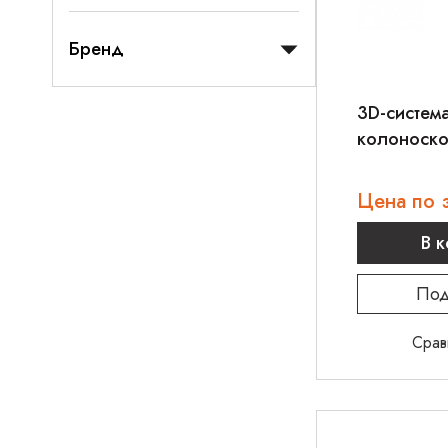
Бренд
3D-система
колоноско
поколения
SCOPEPIL
Цена по 
В 
Под
Срав