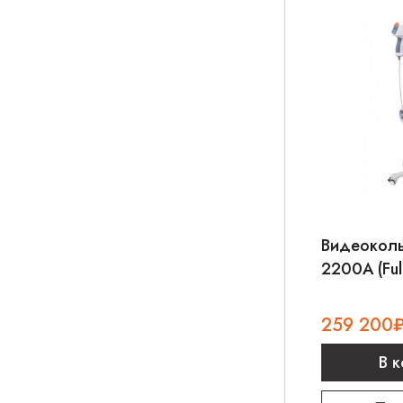
Видеоколь
2200A (Ful
259 200
В 