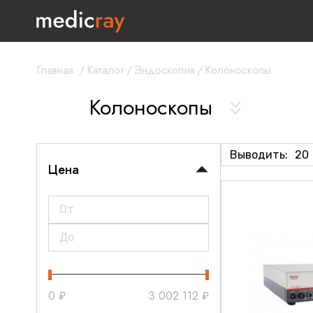
Главная
/
Каталог
/
Эндоскопия
/
Колоноскопы
Колоноскопы
Выводить:
20
Цена
0
₽
3 002 112
₽