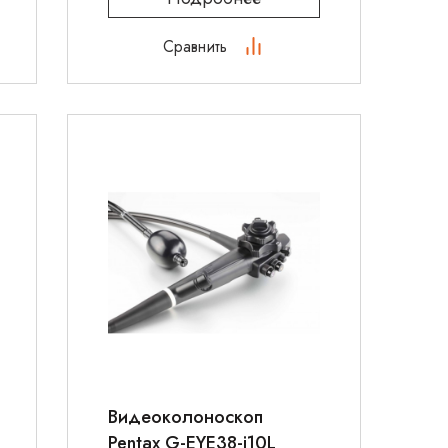
Сравнить
Видеоколоноскоп
Pentax G-EYE38-i10L