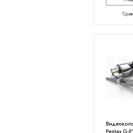
Срав
Видеокол
Pentax G-E