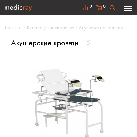
0
0
Главная
/
Каталог
/
Гинекология
/
Акушерские кровати
Акушерские кровати