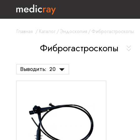
Главная
/
Каталог
/
Эндоскопия
/
Фиброгастроскопы
Фиброгастроскопы
Выводить:
20