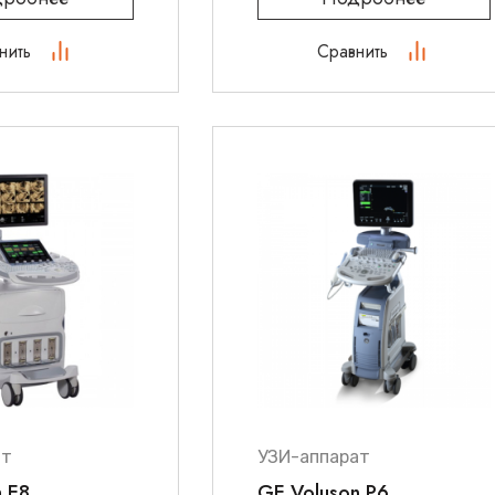
нить
Сравнить
ат
УЗИ-аппарат
 E8
GE Voluson P6