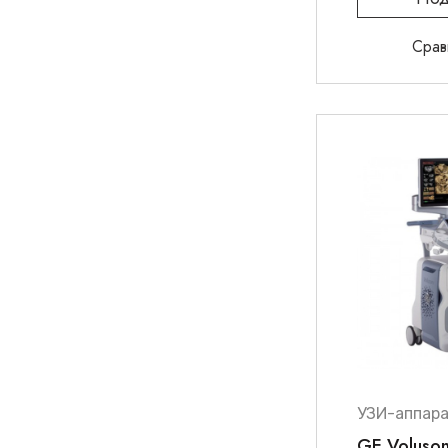
Срав
УЗИ-аппар
GE Voluson