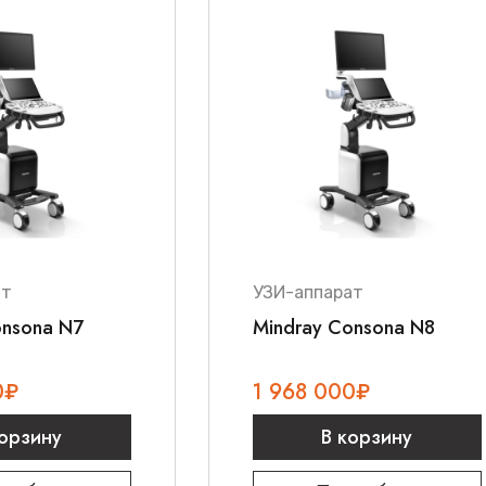
ат
УЗИ-аппарат
onsona N7
Mindray Consona N8
0
₽
1 968 000
₽
корзину
В корзину