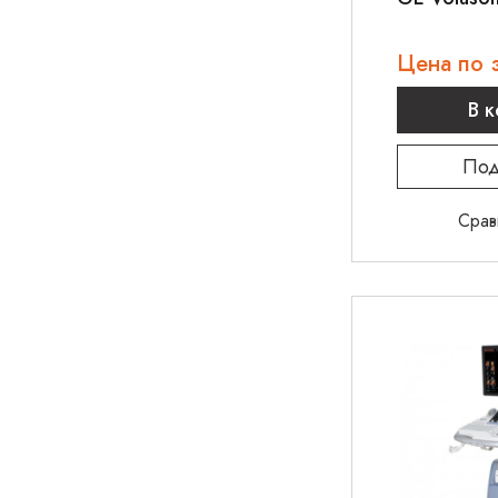
Цена по 
В 
Под
Срав