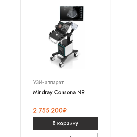
УЗИ-аппарат
Mindray Consona N9
2 755 200
₽
В корзину