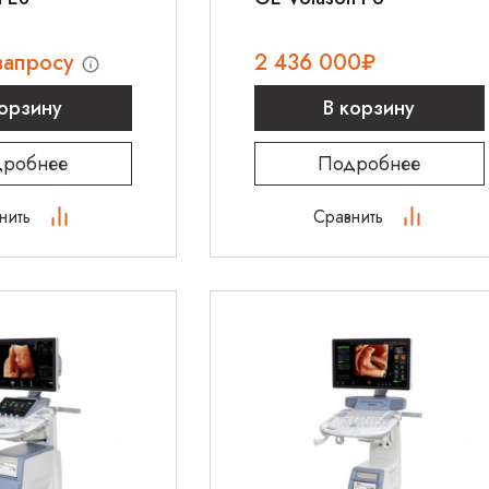
запросу
2 436 000
₽
корзину
В корзину
робнее
Подробнее
нить
Сравнить