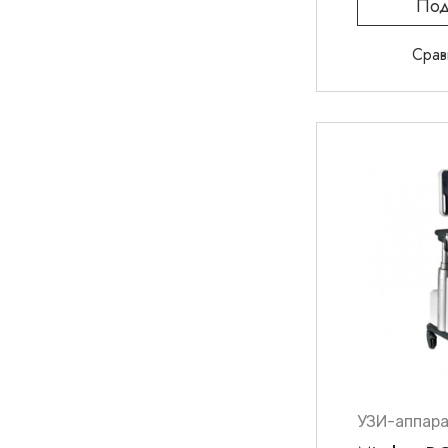
Под
Срав
УЗИ-аппар