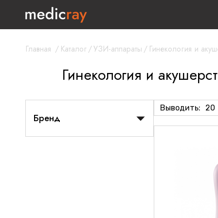
Главная
/
Каталог
/
УЗИ-аппараты
/
Гинекология и акуш
Гинекология и акушерс
Выводить:
20
Бренд