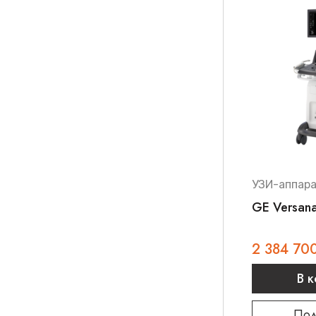
УЗИ-аппар
GE Versana
2 384 70
В 
Под