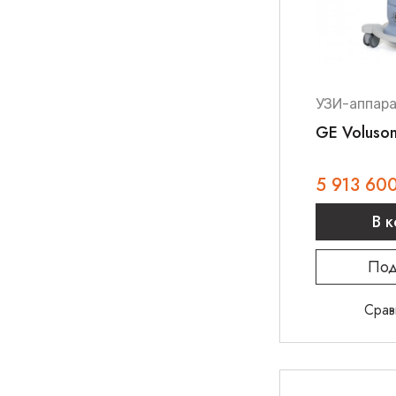
УЗИ-аппар
GE Voluso
5 913 60
В 
Под
Срав