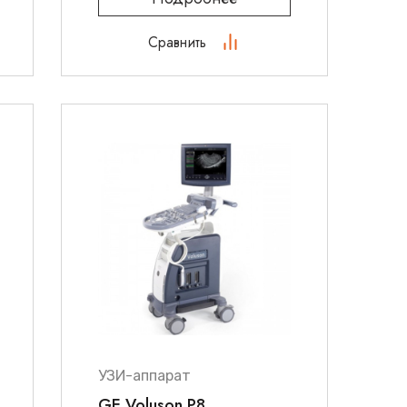
Сравнить
УЗИ-аппарат
GE Voluson P8