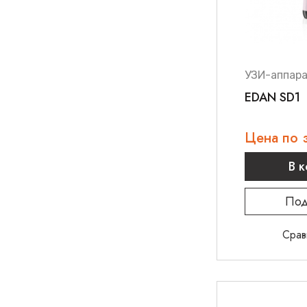
УЗИ-аппар
EDAN SD1
Цена по 
В 
Под
Срав