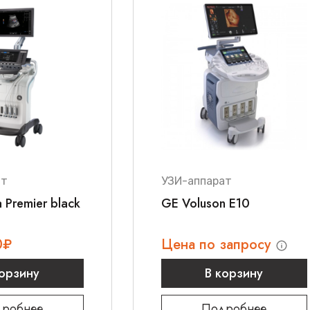
ат
УЗИ-аппарат
 Premier black
GE Voluson E10
0
₽
Цена по запросу
корзину
В корзину
робнее
Подробнее