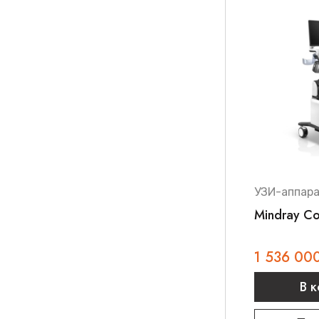
УЗИ-аппар
Mindray C
1 536 00
В 