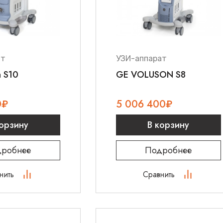
ат
УЗИ-аппарат
n S10
GE VOLUSON S8
0
₽
5 006 400
₽
корзину
В корзину
робнее
Подробнее
нить
Сравнить