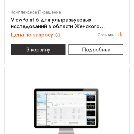
Комплексное IT-решение
ViewPoint 6 для ультразвуковых
исследований в области Женского
здоровья
Цена по запросу
Сравнить
В корзину
Подробнее