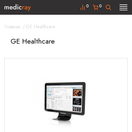
0
0
Главная
/
GE Healthcare
GE Healthcare