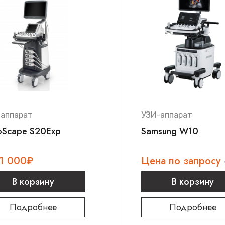
Обучение персон
ние для
Полную гаранти
ений
Позвоните нам сейч
 повышения
персональное комме
EDAN Acclarix AX8
.
-аппарат
УЗИ-аппарат
oScape S20Exp
Samsung W10
11 000
₽
Цена по запросу
В корзину
В корзину
Подробнее
Подробнее