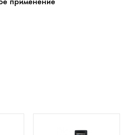
ое применение
ические возможности:
зможности для различных типов исследований
одительность при оптимальных затратах
йки под различные клинические задачи
чество визуализации в любых условиях
ие
EDAN Acclarix AX8
робную информацию о стоимости и условиях
ковой системы
EDAN Acclarix AX8
, свяжитесь с
800 700 21 33
. Мы предлагаем:
ую консультацию по выбору конфигурации
тавку и установку оборудования