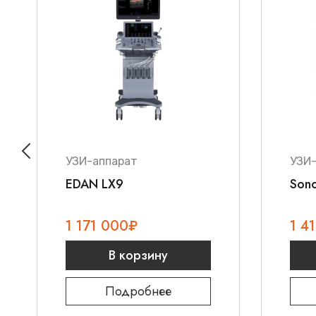
информации
Мультилучевое сложно-составное сканирова
формирования высококачественных изображ
Комбинирование снимков с разных углов для
контрастности
Эргономичный дизайн
Современный интерфейс управления:
УЗИ-аппарат
УЗИ
EDAN LX9
Son
1 171 000
₽
1 4
В корзину
Подробнее