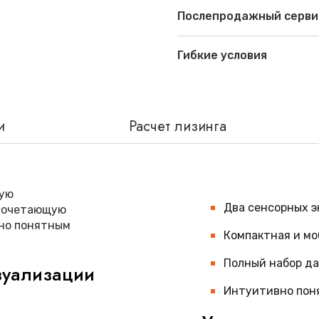
Послепродажный серви
Гибкие условия
и
Расчет лизинга
ную
Два сенсорных э
 сочетающую
но понятным
Компактная и мо
Полный набор да
зуализации
Интуитивно пон