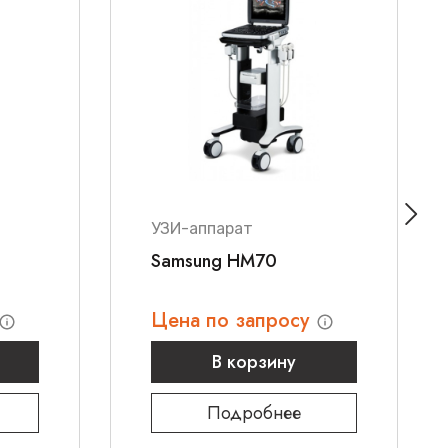
ала работе с системой
йную поддержку
ас по номеру
8 800 700 21 33
, чтобы получить
рческое предложение на ультразвуковую систему
УЗИ-аппарат
Samsung HM70
Цена по запросу
В корзину
Подробнее