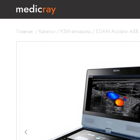
Главная
/
Каталог
/
УЗИ-аппараты
/
EDAN Acclarix AX8